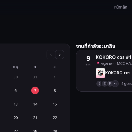
หน้าหลัก
งานที่กำลังจะมาถึง
play, Game, Anime, Card, Art Market) และรายชื่อ Cosplayer ทั่ว
‹
›
9
KOKORO cos #1
กรุงเทพฯ
· MCC HALL 3
ส.ค.
พฤ
ศ
ส
KOKORO cos
30
31
1
4
gues
E
C
P
+
1
6
7
8
13
14
15
20
21
22
27
28
29