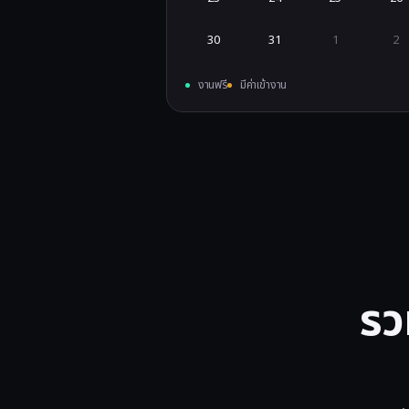
30
31
1
2
งานฟรี
มีค่าเข้างาน
รว